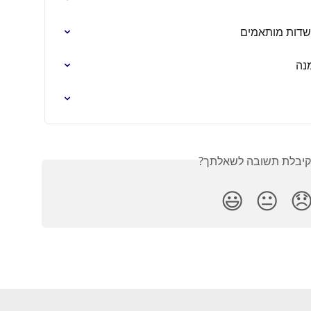
מועדון לקוחות
מו
האם קיבלת תשובה לש
😃
😐
